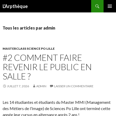
Recherche
L'Arpthèque
ALLER
MENU
AU
PRINCI
CONTENU
Tous les articles par admin
MASTERCLASS SCIENCE PO LILLE
#2 COMMENT FAIRE
REVENIR LE PUBLIC EN
SALLE ?
JUILLET 7, 2026
ADMIN
LAISSER UN COMMENTAIRE
Les 14 étudiantes et étudiants du Master MMI (Management
des Métiers de l’Image) de Sciences Po Lille ont terminé cette
année leur cursus en alternance après 2 ans !