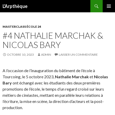
Recherche
L'Arpthèque
ALLER
MENU
AU
PRINCI
CONTENU
MASTERCLASS ÉCOLE 24
#4 NATHALIE MARCHAK &
NICOLAS BARY
OCTOBRE 10, 2023
ADMIN
LAISSER UN COMMENTAIRE
A l’occasion de l’inauguration du bâtiment de l’école à
Tourcoing, le 5 octobre 2023,
Nathalie Marchak
et
Nicolas
Bary
ont échangé avec les étudiants des deux premières
promotions de l’école, le temps d’un regard croisé sur leurs
métiers de cinéastes, mettant en parallèle leurs relations à
l’écriture, la mise en scène, la direction d’acteurs et la post-
production.