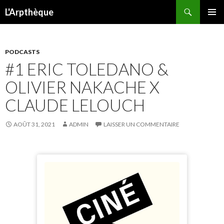
Recherche
L'Arpthèque
ALLER
MENU
AU
PRINCI
CONTENU
PODCASTS
#1 ERIC TOLEDANO &
OLIVIER NAKACHE X
CLAUDE LELOUCH
AOÛT 31, 2021
ADMIN
LAISSER UN COMMENTAIRE