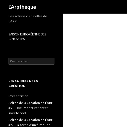
Recherche
L'Arpthèque
Les actions culturelles de
L'ARP
SAISON EUROPÉENNE DES
CINÉASTES
Rechercher :
LES SOIRÉES DE LA
CRÉATION
Présentation
Soirée de la Création de L’ARP
#7 – Documentaire : créer
avec le réel
Soirée de la Création de L’ARP
#6 – La sortie d’un film : une