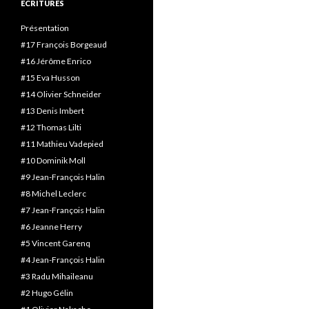
ECRITURES
Présentation
#17 François Borgeaud
#16 Jérôme Enrico
#15 Eva Husson
#14 Olivier Schneider
#13 Denis Imbert
#12 Thomas Lilti
#11 Mathieu Vadepied
#10 Dominik Moll
#9 Jean-François Halin
#8 Michel Leclerc
#7 Jean-François Halin
#6 Jeanne Herry
#5 Vincent Garenq
#4 Jean-François Halin
#3 Radu Mihaileanu
#2 Hugo Gélin