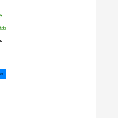
ry
Bris
es