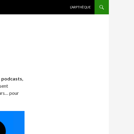
ALLER AU CONTENU
L’ARPTHÈQUE
e podcasts,
sent
eurs… pour