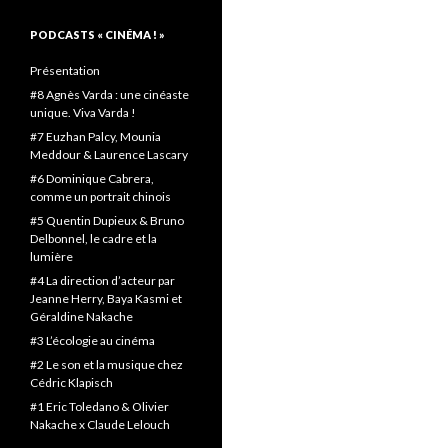
PODCASTS « CINÉMA ! »
Présentation
#8 Agnès Varda : une cinéaste
unique. Viva Varda !
#7 Euzhan Palcy, Mounia
Meddour & Laurence Lascary
#6 Dominique Cabrera,
comme un portrait chinois
#5 Quentin Dupieux & Bruno
Delbonnel, le cadre et la
lumière
#4 La direction d’acteur par
Jeanne Herry, Baya Kasmi et
Géraldine Nakache
#3 L’écologie au cinéma
#2 Le son et la musique chez
Cédric Klapisch
#1 Eric Toledano & Olivier
Nakache x Claude Lelouch