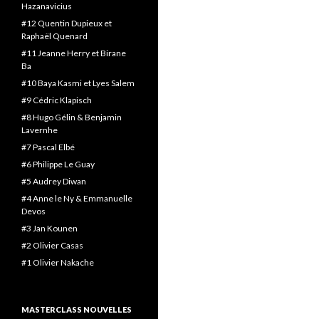
Hazanavicius
#12 Quentin Dupieux et
Raphaël Quenard
#11 Jeanne Herry et Birane
Ba
#10 Baya Kasmi et Lyes Salem
#9 Cédric Klapisch
#8 Hugo Gélin & Benjamin
Lavernhe
#7 Pascal Elbé
#6 Philippe Le Guay
#5 Audrey Diwan
#4 Anne le Ny & Emmanuelle
Devos
#3 Jan Kounen
#2 Olivier Casas
#1 Olivier Nakache
MASTERCLASS NOUVELLES