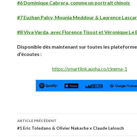
#6 Dominique Cabrera, comme un portrait chinois
#7 Euzhan Palcy, Mounia Meddour & Laurence Lasca
#8 Viva Varda, avec Florence Tissot et Véronique Le 
Disponible dès maintenant sur toutes les plateform
d’écoutes :
https://smartlink.ausha.co/cinema-1
Navigation
ARTICLE PRÉCÉDENT
des
#1 Eric Toledano & Olivier Nakache x Claude Lelouch