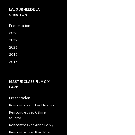
LA JOURNÉE DE LA
CRÉATION
Présentation
2023
2022
2021
2019
2018
MASTERCLASS FILMO X
L’ARP
Présentation
Rencontre avec Eva Husson
Rencontre avec Céline
Sallette
Rencontre avec Anne Le Ny
Rencontre avec Baya Kasmi