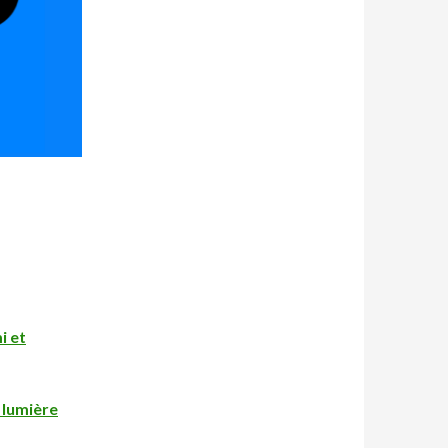
i et
 lumière