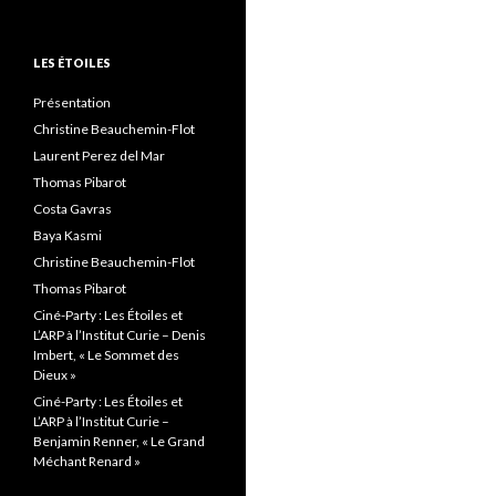
LES ÉTOILES
Présentation
Christine Beauchemin-Flot
Laurent Perez del Mar
Thomas Pibarot
Costa Gavras
Baya Kasmi
Christine Beauchemin-Flot
Thomas Pibarot
Ciné-Party : Les Étoiles et
L’ARP à l’Institut Curie – Denis
Imbert, « Le Sommet des
Dieux »
Ciné-Party : Les Étoiles et
L’ARP à l’Institut Curie –
Benjamin Renner, « Le Grand
Méchant Renard »