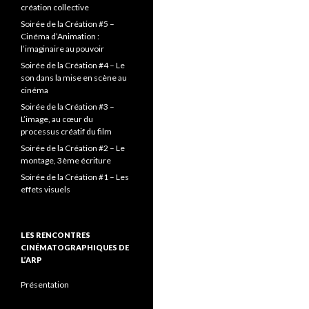
création collective
Soirée de la Création #5 –
Cinéma d’Animation :
l’imaginaire au pouvoir
Soirée de la Création #4 – Le
son dans la mise en scène au
cinéma
Soirée de la Création #3 –
L’image, au cœur du
processus créatif du film
Soirée de la Création #2 – Le
montage, 3ème écriture
Soirée de la Création #1 – Les
effets visuels
LES RENCONTRES
CINÉMATOGRAPHIQUES DE
L’ARP
Présentation