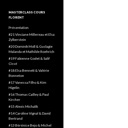
MASTERCLASS COURS
FLORENT
Présentation
#21 Vinciane Millereau et Elsa
Zylberstein
#20 Dominik Moll & Guslagie
Malanda et Mathilde Roehrich
#19 Fabienne Godet & Salif
Cissé
#18 Elsa Bennett & Valérie
Bonneton
#17 Vanessa Filho & Kim
Higelin
#16 Thomas Cailley & Paul
Kircher
#15 Alexis Michalik
#14 Caroline Vignal & David
Bertrand
#13 Bérénice Bejo & Michel