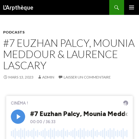
Recherche
L'Arpthèque
ALLER
MENU
AU
PRINCI
CONTENU
PODCASTS
#7 EUZHAN PALCY, MOUNIA
MEDDOUR & LAURENCE
LASCARY
MARS 13, 2023
ADMIN
LAISSER UN COMMENTAIRE