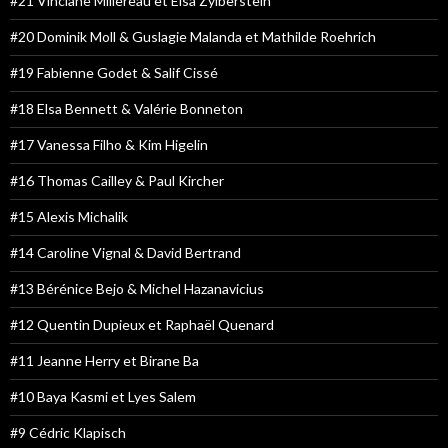
#21 Vinciane Millereau et Elsa Zylberstein
#20 Dominik Moll & Guslagie Malanda et Mathilde Roehrich
#19 Fabienne Godet & Salif Cissé
#18 Elsa Bennett & Valérie Bonneton
#17 Vanessa Filho & Kim Higelin
#16 Thomas Cailley & Paul Kircher
#15 Alexis Michalik
#14 Caroline Vignal & David Bertrand
#13 Bérénice Bejo & Michel Hazanavicius
#12 Quentin Dupieux et Raphaël Quenard
#11 Jeanne Herry et Birane Ba
#10 Baya Kasmi et Lyes Salem
#9 Cédric Klapisch