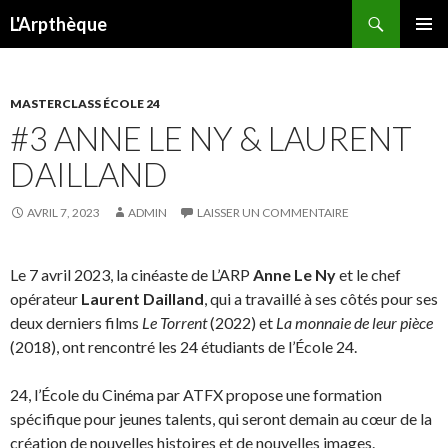
Recherche
L'Arpthèque
ALLER
MENU
AU
PRINCI
CONTENU
MASTERCLASS ÉCOLE 24
#3 ANNE LE NY & LAURENT
DAILLAND
AVRIL 7, 2023
ADMIN
LAISSER UN COMMENTAIRE
Le 7 avril 2023, la cinéaste de L’ARP
Anne Le Ny
et le chef
opérateur
Laurent Dailland
, qui a travaillé à ses côtés pour ses
deux derniers films
Le Torrent
(2022) et
La monnaie de leur pièce
(2018), ont rencontré les 24 étudiants de l’École 24.
24, l’École du Cinéma par ATFX propose une formation
spécifique pour jeunes talents, qui seront demain au cœur de la
création de nouvelles histoires et de nouvelles images.