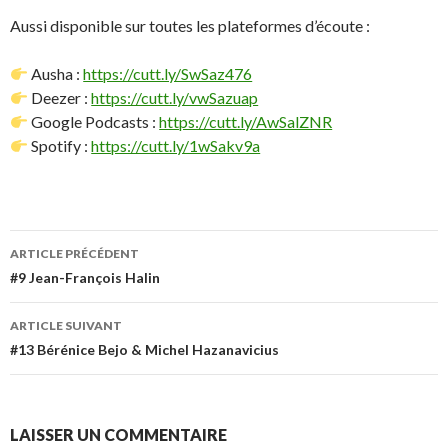
Aussi disponible sur toutes les plateformes d’écoute :
Ausha :
https://cutt.ly/SwSaz476
Deezer :
https://cutt.ly/vwSazuap
Google Podcasts :
https://cutt.ly/AwSalZNR
Spotify :
https://cutt.ly/1wSakv9a
Navigation
ARTICLE PRÉCÉDENT
des
#9 Jean-François Halin
articles
ARTICLE SUIVANT
#13 Bérénice Bejo & Michel Hazanavicius
LAISSER UN COMMENTAIRE