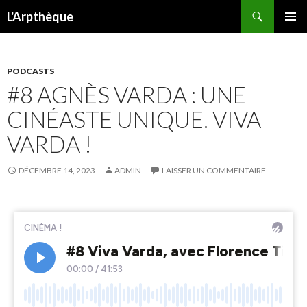
Recherche
L'Arpthèque
ALLER
MENU
AU
PRINCI
CONTENU
PODCASTS
#8 AGNÈS VARDA : UNE
CINÉASTE UNIQUE. VIVA
VARDA !
DÉCEMBRE 14, 2023
ADMIN
LAISSER UN COMMENTAIRE