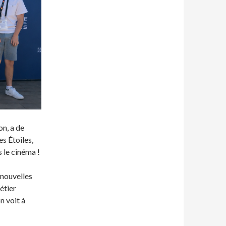
n, a de
es Étoiles,
 le cinéma !
 nouvelles
étier
n voit à