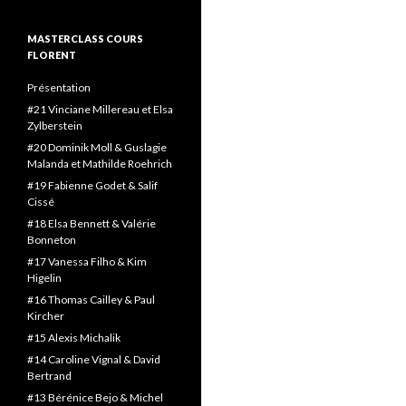
MASTERCLASS COURS
FLORENT
Présentation
#21 Vinciane Millereau et Elsa
Zylberstein
#20 Dominik Moll & Guslagie
Malanda et Mathilde Roehrich
#19 Fabienne Godet & Salif
Cissé
#18 Elsa Bennett & Valérie
Bonneton
#17 Vanessa Filho & Kim
Higelin
#16 Thomas Cailley & Paul
Kircher
#15 Alexis Michalik
#14 Caroline Vignal & David
Bertrand
#13 Bérénice Bejo & Michel