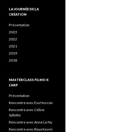
LA JOURNÉE DE LA
CRÉATION
Présentation
2023
2022
2021
2019
2018
MASTERCLASS FILMO X
L’ARP
Présentation
Rencontre avec Eva Husson
Rencontre avec Céline
Sallette
Rencontre avec Anne Le Ny
Rencontre avec Baya Kasmi