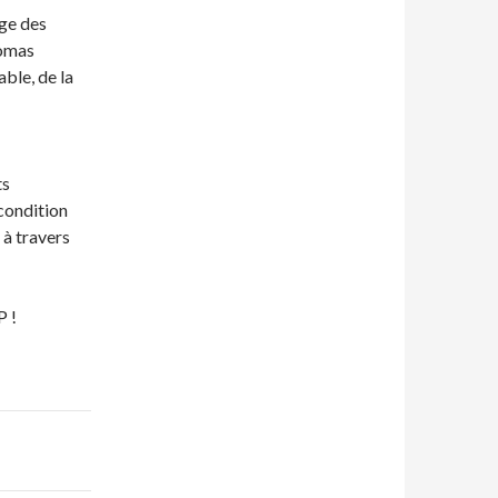
age des
homas
ble, de la
ts
 condition
 à travers
P !