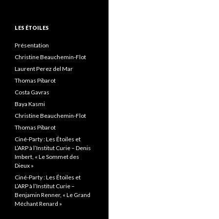
LES ÉTOILES
Présentation
Christine Beauchemin-Flot
Laurent Perez del Mar
Thomas Pibarot
Costa Gavras
Baya Kasmi
Christine Beauchemin-Flot
Thomas Pibarot
Ciné-Party : Les Étoiles et
L’ARP à l’Institut Curie – Denis
Imbert, « Le Sommet des
Dieux »
Ciné-Party : Les Étoiles et
L’ARP à l’Institut Curie –
Benjamin Renner, « Le Grand
Méchant Renard »