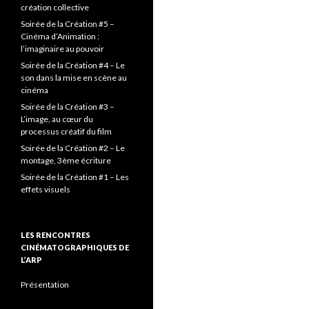
création collective
Soirée de la Création #5 –
Cinéma d’Animation :
l’imaginaire au pouvoir
Soirée de la Création #4 – Le
son dans la mise en scène au
cinéma
Soirée de la Création #3 –
L’image, au cœur du
processus créatif du film
Soirée de la Création #2 – Le
montage, 3ème écriture
Soirée de la Création #1 – Les
effets visuels
LES RENCONTRES
CINÉMATOGRAPHIQUES DE
L’ARP
Présentation