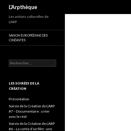
Recherche
L'Arpthèque
Les actions culturelles de
L'ARP
SAISON EUROPÉENNE DES
CINÉASTES
Rechercher :
LES SOIRÉES DE LA
CRÉATION
Présentation
Soirée de la Création de L’ARP
#7 – Documentaire : créer
avec le réel
Soirée de la Création de L’ARP
#6 – La sortie d’un film : une