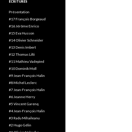
ECRITURES
Présentation
#17 François Borgeaud
#16 Jérôme Enrico
#15 Eva Husson
#14 Olivier Schneider
#13 Denis Imbert
#12 Thomas Lilti
#11 Mathieu Vadepied
#10 Dominik Moll
#9 Jean-François Halin
#8 Michel Leclerc
#7 Jean-François Halin
#6 Jeanne Herry
#5 Vincent Garenq
#4 Jean-François Halin
#3 Radu Mihaileanu
#2 Hugo Gélin