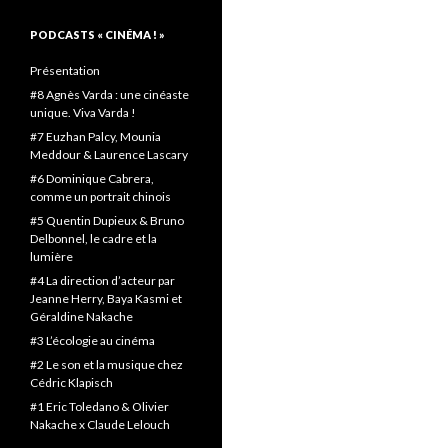
PODCASTS « CINÉMA ! »
Présentation
#8 Agnès Varda : une cinéaste
unique. Viva Varda !
#7 Euzhan Palcy, Mounia
Meddour & Laurence Lascary
#6 Dominique Cabrera,
comme un portrait chinois
#5 Quentin Dupieux & Bruno
Delbonnel, le cadre et la
lumière
#4 La direction d’acteur par
Jeanne Herry, Baya Kasmi et
Géraldine Nakache
#3 L’écologie au cinéma
#2 Le son et la musique chez
Cédric Klapisch
#1 Eric Toledano & Olivier
Nakache x Claude Lelouch