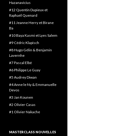
Hazanavicius
#12 Quentin Dupieux et
Raphaël Quenard
#11 Jeanne Herry et Birane
Ba
#10 Baya Kasmi et Lyes Salem
#9 Cédric Klapisch
#8 Hugo Gélin & Benjamin
Lavernhe
#7 Pascal Elbé
#6 Philippe Le Guay
#5 Audrey Diwan
#4 Anne le Ny & Emmanuelle
Devos
#3 Jan Kounen
#2 Olivier Casas
#1 Olivier Nakache
MASTERCLASS NOUVELLES